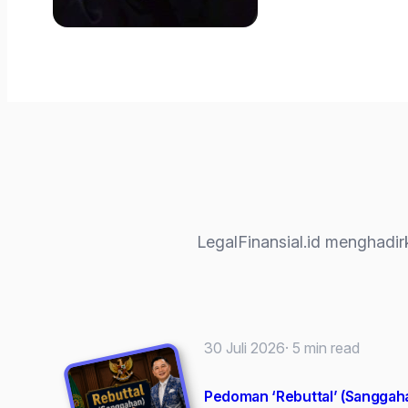
LegalFinansial.id menghadirk
30 Juli 2026
· 5 min read
Pedoman ‘Rebuttal’ (Sangga