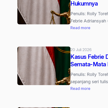
Hukumnya
Penulis: Rolly Tor
Febrie Adriansyah 
:
Read more
Jangan
Salah
Pasal!
20 Juli 2026
Benarkah
Kasus Febrie 
Penetapa
Semata-Mata I
Tersangk
Harus
Penulis: Rolly Tor
Izin
sepanjang seri tuli
Presiden
:
Read more
Ini
Kasus
Analisis
Febrie
Hukumny
Dari