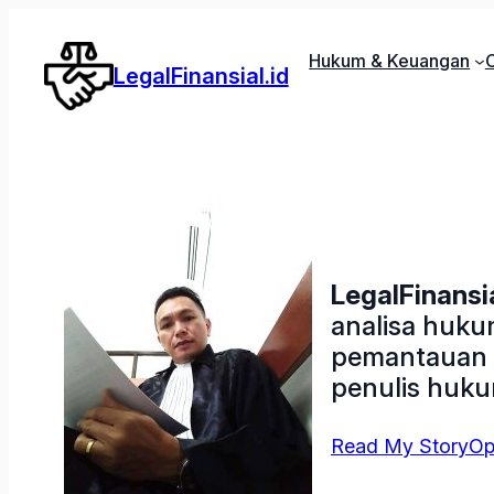
Lewati
ke
Hukum & Keuangan
C
LegalFinansial.id
konten
LegalFinansia
analisa hukum
pemantauan ko
penulis hukum
Read My Story
Op