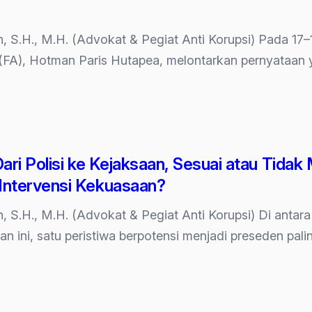
eh, S.H., M.H. (Advokat & Pegiat Anti Korupsi) Pada 1
(FA), Hotman Paris Hutapea, melontarkan pernyataan y
Dari Polisi ke Kejaksaan, Sesuai atau Tid
n
ntervensi Kekuasaan?
a
eh, S.H., M.H. (Advokat & Pegiat Anti Korupsi) Di antar
san ini, satu peristiwa berpotensi menjadi preseden pal
?
a