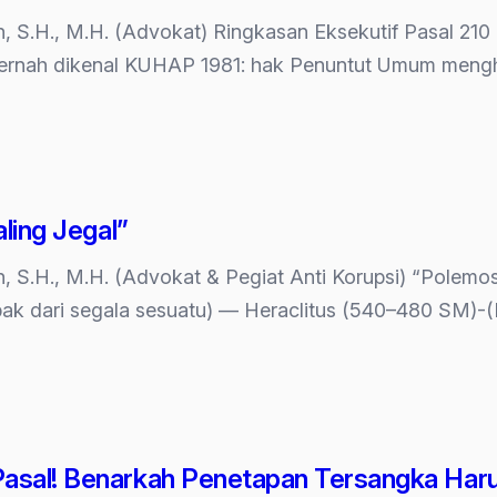
eh, S.H., M.H. (Advokat) Ringkasan Eksekutif Pasal 
pernah dikenal KUHAP 1981: hak Penuntut Umum mengh
an)
aling Jegal”
eh, S.H., M.H. (Advokat & Pegiat Anti Korupsi) “Polemos
apak dari segala sesuatu) — Heraclitus (540–480 SM)-
ya?
asal! Benarkah Penetapan Tersangka Harus 