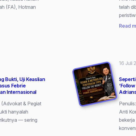
yah (FA), Hotman
telah di
peristi
Read m
16 Juli
 Bukti, Uji Keaslian
Seperti
asus Febrie
‘Follo
an Internasional
Adrian
. (Advokat & Pegiat
Penulis
ukti hanyalah
Anti Ko
rikutnya — sering
bekerja
konvens