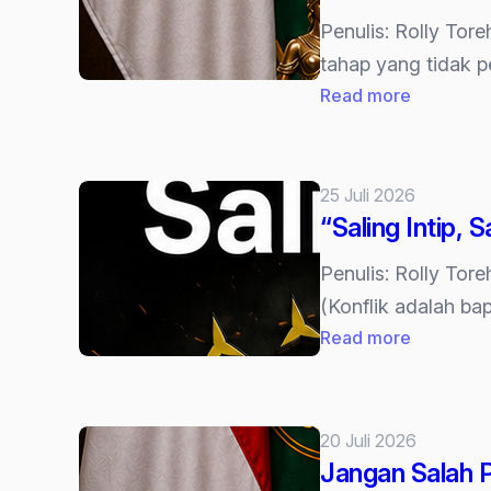
Penulis: Rolly Tor
tahap yang tidak 
:
Read more
Pedoman
‘Rebuttal’
(Sanggah
25 Juli 2026
Menurut
“Saling Intip, S
KUHAP
2025
Penulis: Rolly Tor
dalam
(Konflik adalah b
Sidang
:
Read more
Pidana,
“Saling
dan
Intip,
Apa
Saling
20 Juli 2026
Dampakn
Jegal”
Jangan Salah P