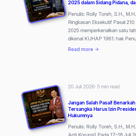
2025 dalam Sidang Pidana, 
Penulis: Rolly Toreh, S.H., M.H
Ringkasan Eksekutif Pasal 21
2025 memperkenalkan satu tah
dikenal KUHAP 1981: hak Pen
:
Read more →
Pedoman
‘Rebuttal’
(Sanggahan)
Menurut
20 Juli 2026
· 5 min read
KUHAP
2025
Jangan Salah Pasal! Benarka
dalam
Tersangka Harus Izin Presiden
Sidang
Hukumnya
Pidana,
Penulis: Rolly Toreh, S.H., M.H
dan
Anti Korupsi) Pada 17–18 Juli