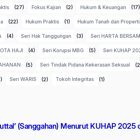
ktis
(27)
Fokus Kajian
(2)
Hukum & Keuangan
(17)
na
(22)
Hukum Praktis
(1)
Hukum Tanah dan Properti
A
(4)
Seri Hak Tanggungan
(3)
Seri HARTA BERSAMA
UOTA HAJI
(4)
Seri Korupsi MBG
(5)
Seri KUHAP 20
TAHANAN
(5)
Seri Tindak Pidana Kekerasan Seksual
(2
)
Seri WARIS
(2)
Tokoh Integritas
(1)
ttal’ (Sanggahan) Menurut KUHAP 2025 d