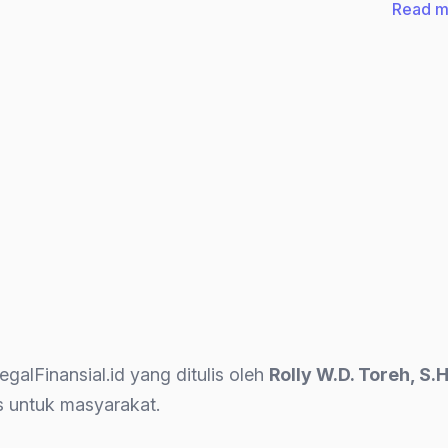
Read m
k
galFinansial.id yang ditulis oleh
Rolly W.D. Toreh, S.H
is untuk masyarakat.