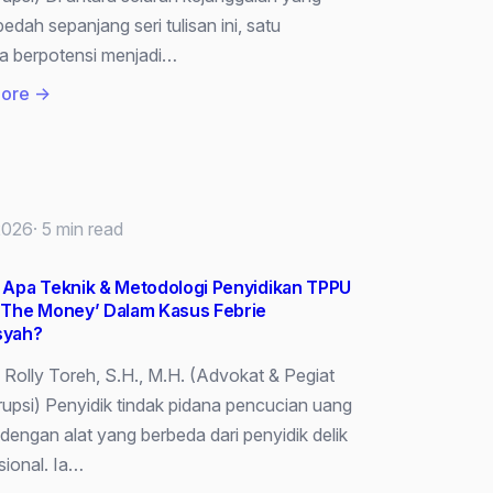
bedah sepanjang seri tulisan ini, satu
wa berpotensi menjadi…
:
ore →
Kasus
Febrie
Dari
Polisi
 2026
· 5 min read
ke
Kejaksaan,
 Apa Teknik & Metodologi Penyidikan TPPU
Sesuai
w The Money’ Dalam Kasus Febrie
atau
syah?
Tidak
: Rolly Toreh, S.H., M.H. (Advokat & Pegiat
Menurut
rupsi) Penyidik tindak pidana pencucian uang
KUHAP
 dengan alat yang berbeda dari penyidik delik
2025?
ional. Ia…
Atau