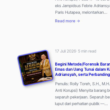
Apa
eks Jampidsus Febrie Adrians
Dampaknya?
Paris Hutapea, melontarkan…
:
Read more →
Jangan
Salah
Pasal!
Benarkah
17 Juli 2026
· 5 min read
Penetapan
Tersangka
Begini Metode/Forensik Barang
Harus
Emas dan Uang Tunai dalam K
Izin
Adriansyah, serta Perbanding
Presiden?
Penulis: Rolly Toreh, S.H., M.H
Ini
Anti Korupsi) Menyita barang b
Analisis
separuh pekerjaan. Separuh be
Hukumnya
luput dari perhatian publik —…