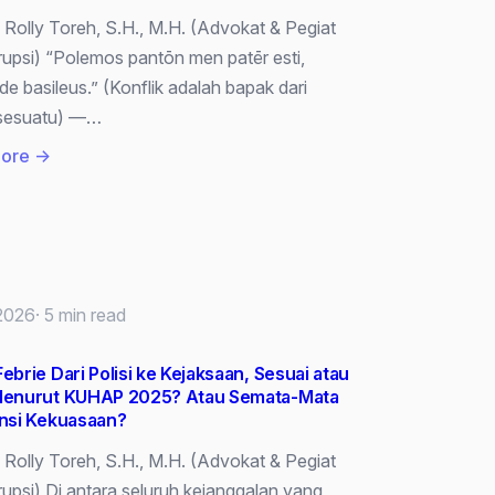
: Rolly Toreh, S.H., M.H. (Advokat & Pegiat
rupsi) “Polemos pantōn men patēr esti,
de basileus.” (Konflik adalah bapak dari
 sesuatu) —…
:
ore →
“Saling
Intip,
Saling
Jegal”
 2026
· 5 min read
ebrie Dari Polisi ke Kejaksaan, Sesuai atau
Menurut KUHAP 2025? Atau Semata-Mata
ensi Kekuasaan?
: Rolly Toreh, S.H., M.H. (Advokat & Pegiat
rupsi) Di antara seluruh kejanggalan yang