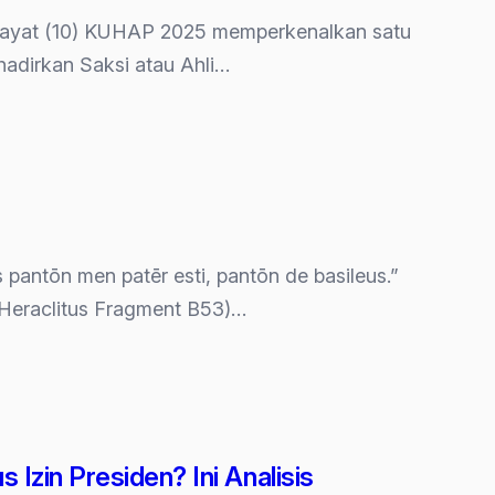
210 ayat (10) KUHAP 2025 memperkenalkan satu
adirkan Saksi atau Ahli…
 pantōn men patēr esti, pantōn de basileus.”
(Heraclitus Fragment B53)…
Izin Presiden? Ini Analisis