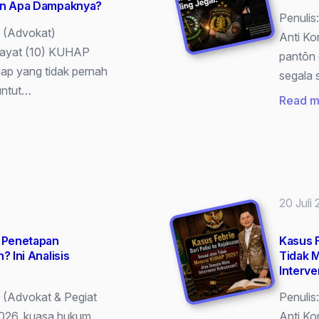
dan Apa Dampaknya?
Penulis
. (Advokat)
Anti Ko
0 ayat (10) KUHAP
pantōn 
ap yang tidak pernah
segala
untut…
Read m
20 Juli
h Penetapan
Kasus F
? Ini Analisis
Tidak 
Interv
. (Advokat & Pegiat
Penulis
 2026, kuasa hukum
Anti Ko