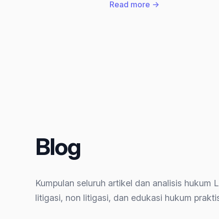
:
Read more →
Begini
Metode/Forensi
Barang
Bukti,
Uji
Keaslian
Emas
dan
Uang
Tunai
Blog
dalam
Kasus
Febrie
Kumpulan seluruh artikel dan analisis hukum Le
Adriansyah,
litigasi, non litigasi, dan edukasi hukum prakt
serta
Perbandingan