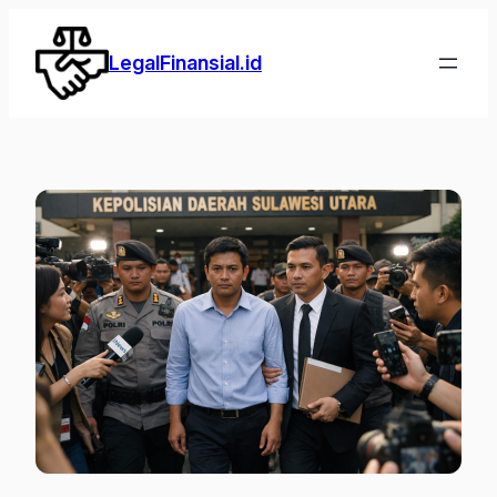
Lewati
ke
LegalFinansial.id
konten