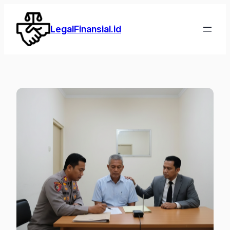
Lewati
ke
LegalFinansial.id
konten