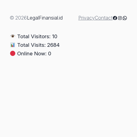
Saksi:
Apa
Yang
Facebook
Instagra
Whats
© 2026
LegalFinansial.id
Privacy
Contact
Harus
Dilakukan?
Total Visitors: 10
(Tinjauan
Total Visits: 2684
KUHAP
Online Now: 0
2025)