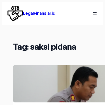
Lewati
ke
LegalFinansial.id
konten
Tag:
saksi pidana