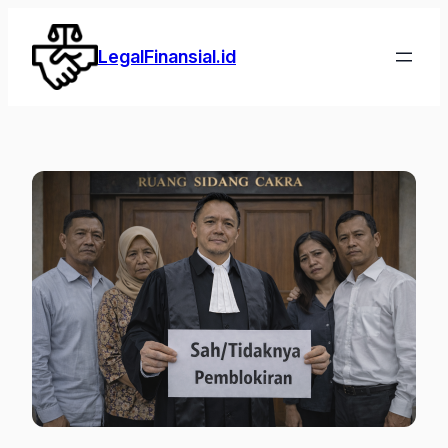
Lewati
ke
LegalFinansial.id
konten