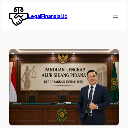
Lewati
ke
LegalFinansial.id
konten