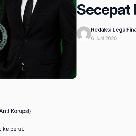
Secepat I
Redaksi LegalFina
6 Juni 2026
Anti Korupsi)
 ke perut.