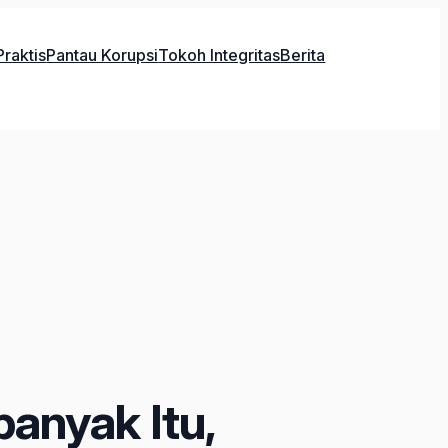
raktis
Pantau Korupsi
Tokoh Integritas
Berita
anyak Itu,