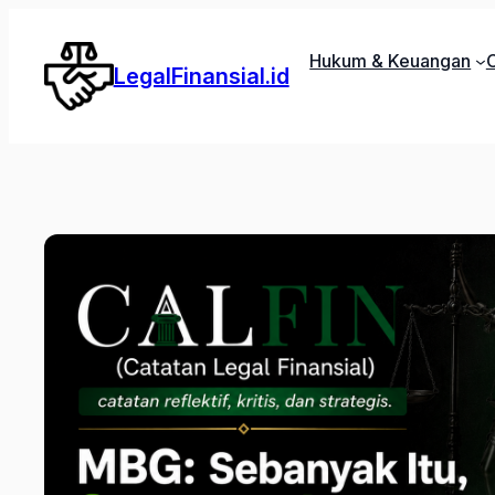
Lewati
ke
Hukum & Keuangan
C
LegalFinansial.id
konten