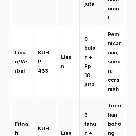
juta
men
t
Pem
9
bicar
bula
Lisa
KUH
aan,
Lisa
n +
n/Ve
P
siara
n
Rp
rbal
433
n,
10
cera
juta
mah
Tudu
3
han
Fitna
tahu
boho
KUH
h
Lisa
n +
ng