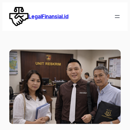
Lewati
ke
LegalFinansial.id
konten