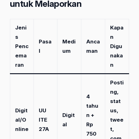
untuk Melaporkan
Jeni
Kapa
s
n
Pasa
Medi
Anca
Penc
Digu
l
um
man
ema
naka
ran
n
Posti
ng,
4
stat
tahu
Digit
UU
us,
Digit
n +
al/O
ITE
twee
al
Rp
nline
27A
t,
750
com