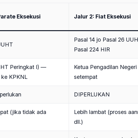
 Parate Eksekusi
Jalur 2: Fiat Eksekusi
Pasal 14 jo Pasal 26 UUH
 UUHT
Pasal 224 HIR
(HT Peringkat I) —
Ketua Pengadilan Negeri
g ke KPKNL
setempat
perlukan
DIPERLUKAN
epat (jika tidak ada
Lebih lambat (proses aa
dll.)