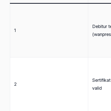
Debitur t
1
(wanpres
Sertifik
2
valid