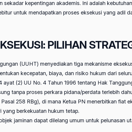
 sekadar kepentingan akademis. Ini adalah kebutuhan
bitur untuk mendapatkan proses eksekusi yang adil da
EKSEKUSI: PILIHAN STRATE
ungan (UUHT) menyediakan tiga mekanisme eksekusi yan
entukan kecepatan, biaya, dan risiko hukum dari selur
sal 14 ayat (2) UU No. 4 Tahun 1996 tentang Hak Tan
ung tanpa proses perkara pidana/perdata terlebih dahu
 Pasal 258 RBg), di mana Ketua PN menerbitkan fiat e
i yang berkekuatan hukum tetap.
 objek jaminan dapat dilelang umum untuk pelunasan uta