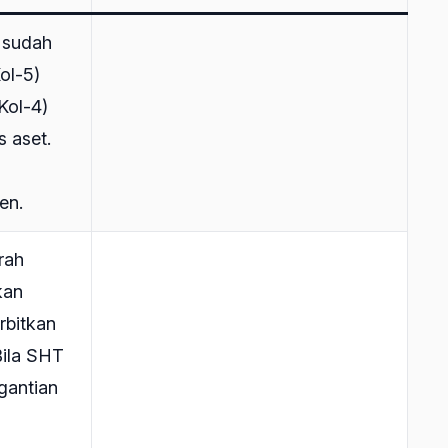
s sudah
ol-5)
Kol-4)
s aset.
en.
rah
kan
rbitkan
ila SHT
gantian