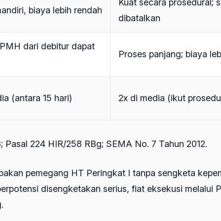
Kuat secara prosedural; su
mandiri, biaya lebih rendah
dibatalkan
PMH dari debitur dapat
Proses panjang; biaya leb
ia (antara 15 hari)
2x di media (ikut prosed
3; Pasal 224 HIR/258 RBg; SEMA No. 7 Tahun 2012.
kan pemegang HT Peringkat I tanpa sengketa kepemili
 berpotensi disengketakan serius, fiat eksekusi melalu
.