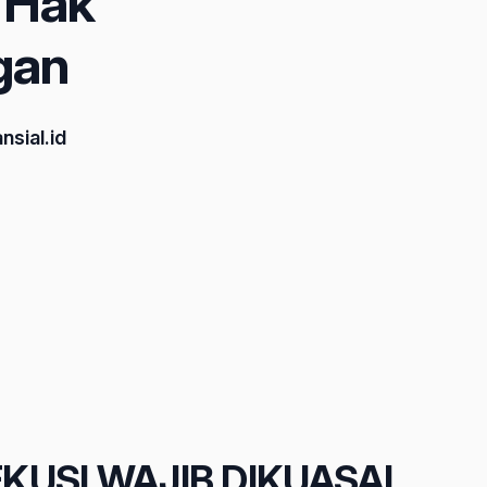
 Hak
gan
nsial.id
KUSI WAJIB DIKUASAI