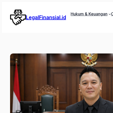
Lewati
ke
Hukum & Keuangan
C
LegalFinansial.id
konten