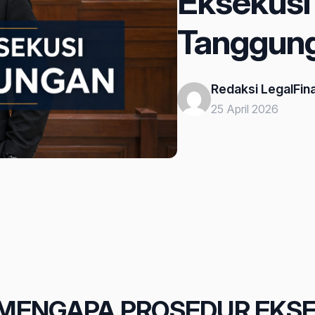
Eksekusi
Tanggun
Redaksi LegalFina
25 April 2026
 MENGAPA PROSEDUR EKSE