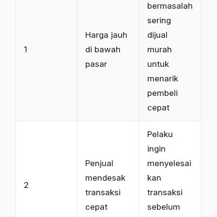
bermasalah
sering
Harga jauh
dijual
1
di bawah
murah
pasar
untuk
menarik
pembeli
cepat
Pelaku
ingin
Penjual
menyelesai
mendesak
kan
2
transaksi
transaksi
cepat
sebelum