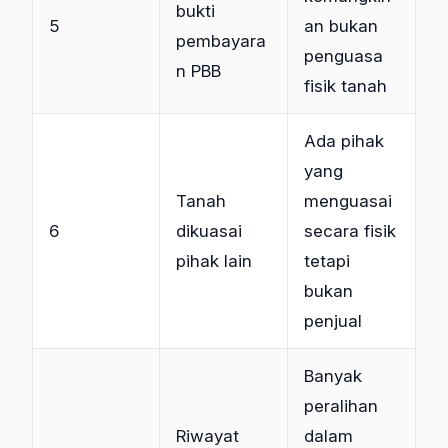
bukti
5
an bukan
pembayara
penguasa
n PBB
fisik tanah
Ada pihak
yang
Tanah
menguasai
6
dikuasai
secara fisik
pihak lain
tetapi
bukan
penjual
Banyak
peralihan
Riwayat
dalam