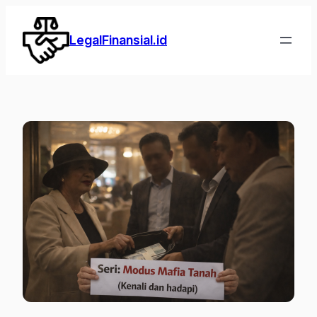
Lewati
ke
LegalFinansial.id
konten