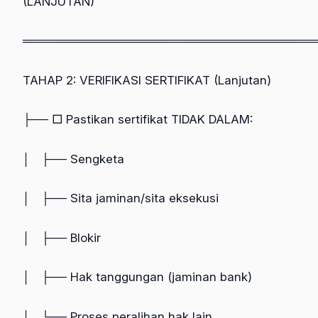
(LANJUTAN)
══════════════════════════════════
TAHAP 2: VERIFIKASI SERTIFIKAT (Lanjutan)
├── □ Pastikan sertifikat TIDAK DALAM:
│ ├── Sengketa
│ ├── Sita jaminan/sita eksekusi
│ ├── Blokir
│ ├── Hak tanggungan (jaminan bank)
│ └── Proses peralihan hak lain