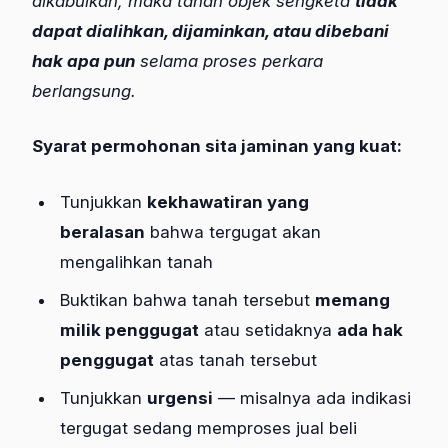
dikabulkan, maka tanah objek sengketa
tidak
dapat dialihkan, dijaminkan, atau dibebani
hak apa pun
selama proses perkara
berlangsung.
Syarat permohonan sita jaminan yang kuat:
Tunjukkan
kekhawatiran yang
beralasan
bahwa tergugat akan
mengalihkan tanah
Buktikan bahwa tanah tersebut
memang
milik penggugat
atau setidaknya
ada hak
penggugat
atas tanah tersebut
Tunjukkan
urgensi
— misalnya ada indikasi
tergugat sedang memproses jual beli