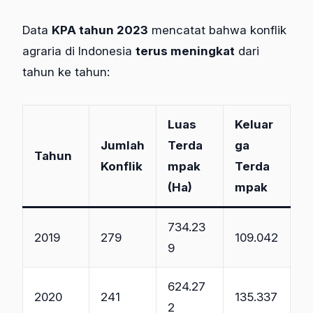
Data
KPA tahun 2023
mencatat bahwa konflik
agraria di Indonesia
terus meningkat
dari
tahun ke tahun:
Luas
Keluar
Jumlah
Terda
ga
Tahun
Konflik
mpak
Terda
(Ha)
mpak
734.23
2019
279
109.042
9
624.27
2020
241
135.337
2