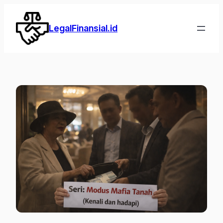
Lewati
ke
LegalFinansial.id
konten