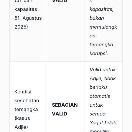
(57 dari
VALID
n
kapasitas
kapasitas,
51, Agustus
bukan
2025)
memulangk
an
tersangka
korupsi.
Valid untuk
Adjie, tidak
berlaku
Kondisi
otomatis
kesehatan
SEBAGIAN
untuk
tersangka
VALID
semua.
(kasus
Yaqut tidak
Adjie)
memiliki