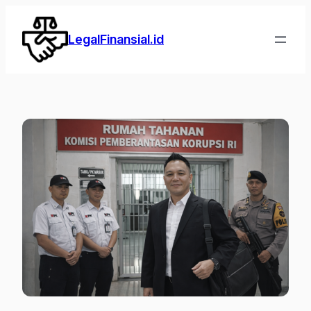
Lewati
ke
LegalFinansial.id
konten