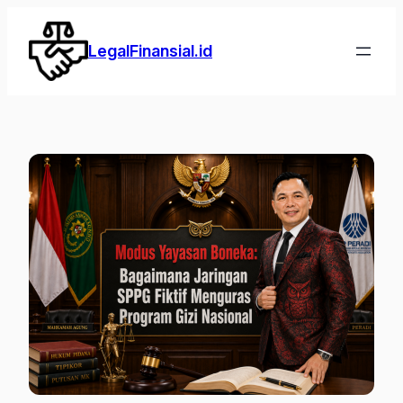
Lewati
ke
LegalFinansial.id
konten