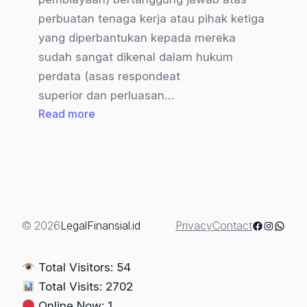
perbuatan tenaga kerja atau pihak ketiga
yang diperbantukan kepada mereka
sudah sangat dikenal dalam hukum
perdata (asas respondeat
superior dan perluasan…
:
Read more
Penarikan
Kendaraan
oleh
Leasing:
Legal
atau
Facebook
Instagra
Whats
© 2026
LegalFinansial.id
Privacy
Contact
Ilegal?
(Tanggung
Total Visitors: 54
Jawab
Total Visits: 2702
Perusahaan
Online Now: 1