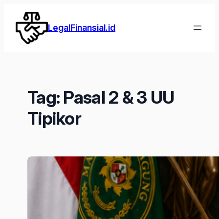
Lewati
ke
LegalFinansial.id
konten
Tag:
Pasal 2 & 3 UU
Tipikor