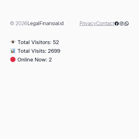
Salah
Administrasi
atau
Facebook
Instagra
Whats
© 2026
LegalFinansial.id
Privacy
Contact
Kejahatan?
Total Visitors: 52
Total Visits: 2699
Online Now: 2