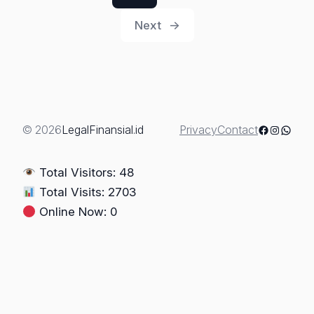
Bisa
Next
→
Dibatalkan?
Ini
Dasar
dan
Proses
Hukumnya
Facebook
Instagra
Whats
© 2026
LegalFinansial.id
Privacy
Contact
Total Visitors: 48
Total Visits: 2703
Online Now: 0