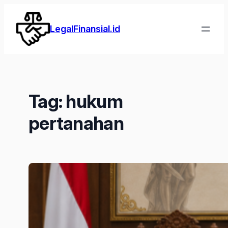
Lewati
ke
LegalFinansial.id
konten
Tag:
hukum
pertanahan