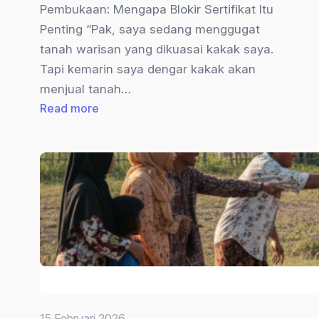
Pembukaan: Mengapa Blokir Sertifikat Itu
Penting “Pak, saya sedang menggugat
tanah warisan yang dikuasai kakak saya.
Tapi kemarin saya dengar kakak akan
menjual tanah…
:
Read more
Cara
Blokir
Sertifikat
Tanah
di
BPN:
Panduan
Lengkap
Perlindungan
Hukum
15 Februari 2026