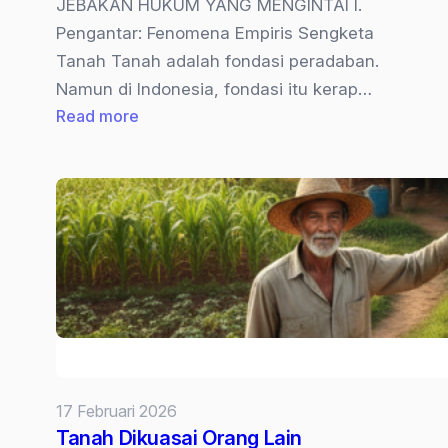
JEBAKAN HUKUM YANG MENGINTAI I.
Pengantar: Fenomena Empiris Sengketa
Tanah Tanah adalah fondasi peradaban.
Namun di Indonesia, fondasi itu kerap…
:
Read more
JUAL
BELI
TANAH
BERMASALAH
&
RISIKO
HUKUM
PEMBELI
17 Februari 2026
Tanah Dikuasai Orang Lain