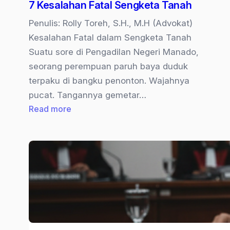
7 Kesalahan Fatal Sengketa Tanah
Kepastian
Agraria
Penulis: Rolly Toreh, S.H., M.H (Advokat)
Kesalahan Fatal dalam Sengketa Tanah
Suatu sore di Pengadilan Negeri Manado,
seorang perempuan paruh baya duduk
terpaku di bangku penonton. Wajahnya
pucat. Tangannya gemetar…
:
Read more
7
Kesalahan
Fatal
Sengketa
Tanah