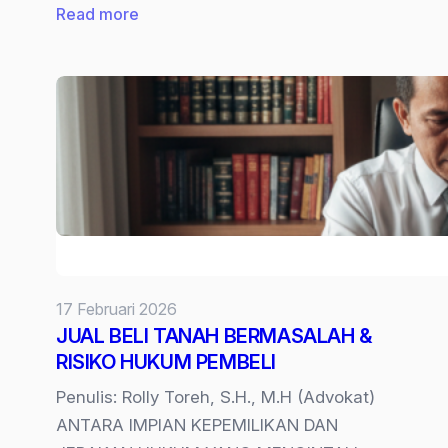
:
Read more
Jual
Beli
Tanah
Tanpa
Notaris,
Apakah
Sah
Secara
Hukum?
17 Februari 2026
JUAL BELI TANAH BERMASALAH &
RISIKO HUKUM PEMBELI
Penulis: Rolly Toreh, S.H., M.H (Advokat)
ANTARA IMPIAN KEPEMILIKAN DAN