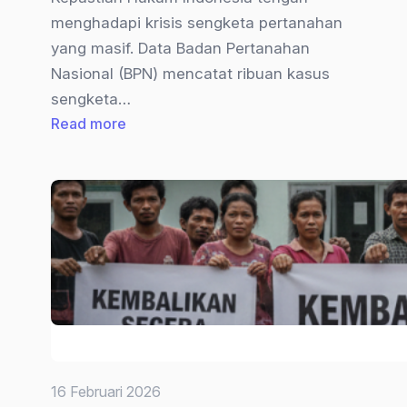
menghadapi krisis sengketa pertanahan
yang masif. Data Badan Pertanahan
Nasional (BPN) mencatat ribuan kasus
sengketa…
:
Read more
Proses
Gugatan
Tanah
di
Pengadilan
Negeri:
Antara
Prosedur
Hukum
dan
16 Februari 2026
Realitas