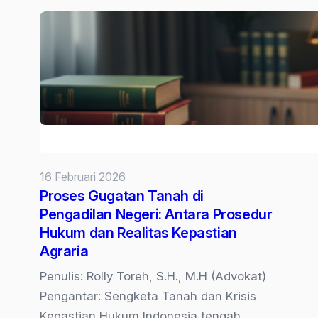
Nama
Sertifikat
Tanah
Tanpa
Akta
Jual
Beli:
Sah
Secara
16 Februari 2026
Perdata,
Proses Gugatan Tanah di
Lumpuh
Pengadilan Negeri: Antara Prosedur
Secara
Hukum dan Realitas Kepastian
Administrasi
Agraria
Penulis: Rolly Toreh, S.H., M.H (Advokat)
Pengantar: Sengketa Tanah dan Krisis
Kepastian Hukum Indonesia tengah