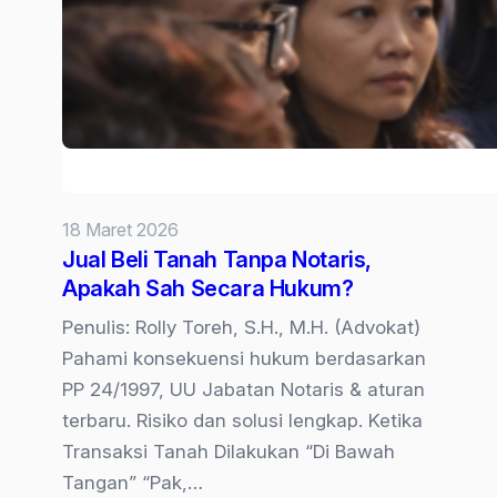
Tanah
Warisan
Belum
Dibagi
Bertahun-
tahun
18 Maret 2026
Jual Beli Tanah Tanpa Notaris,
Apakah Sah Secara Hukum?
Penulis: Rolly Toreh, S.H., M.H. (Advokat)
Pahami konsekuensi hukum berdasarkan
PP 24/1997, UU Jabatan Notaris & aturan
terbaru. Risiko dan solusi lengkap. Ketika
Transaksi Tanah Dilakukan “Di Bawah
Tangan” “Pak,…