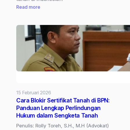
:
Read more
Sertifikat
Ganda:
Siapa
yang
Paling
Berhak?
15 Februari 2026
Cara Blokir Sertifikat Tanah di BPN:
Panduan Lengkap Perlindungan
Hukum dalam Sengketa Tanah
Penulis: Rolly Toreh, S.H., M.H (Advokat)