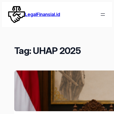
Lewati
ke
LegalFinansial.id
konten
Tag:
UHAP 2025