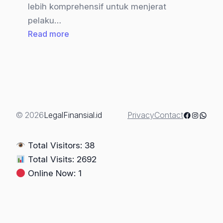
lebih komprehensif untuk menjerat
pelaku…
:
Read more
Seri:
“Modus
MAFIA
TANAH”
(Kenali
dan
Facebook
Instagra
Whats
© 2026
LegalFinansial.id
Privacy
Contact
Hadapi)-
Bagian
Total Visitors: 38
3-
Total Visits: 2692
Online Now: 1