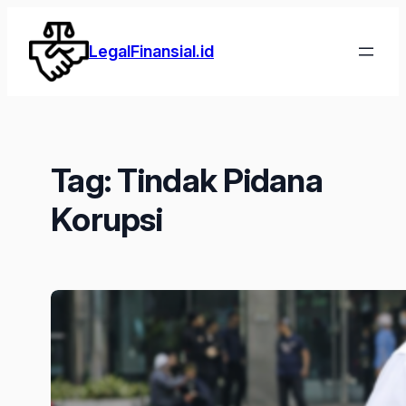
Lewati
ke
LegalFinansial.id
konten
Tag:
Tindak Pidana
Korupsi