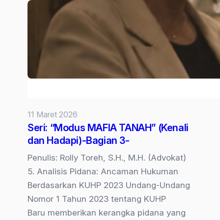
13
Asosiasi
Haji
&
Umrah
Ditarget
KPK:
Ada
11 Maret 2026
Apa?
Seri: “Modus MAFIA TANAH” (Kenali
(Bagian
dan Hadapi)-Bagian 3-
2)
Penulis: Rolly Toreh, S.H., M.H. (Advokat)
5. Analisis Pidana: Ancaman Hukuman
Berdasarkan KUHP 2023 Undang-Undang
Nomor 1 Tahun 2023 tentang KUHP
Baru memberikan kerangka pidana yang