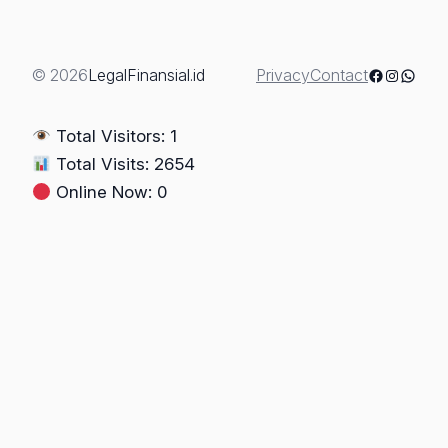
BERMASALAH
&
RISIKO
Facebook
Instagra
Whats
© 2026
LegalFinansial.id
Privacy
Contact
HUKUM
PEMBELI
Total Visitors: 1
Total Visits: 2654
Online Now: 0