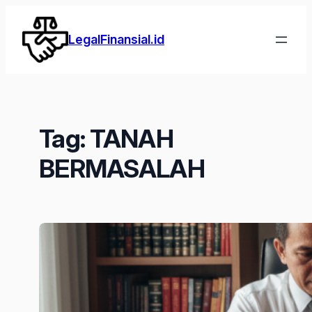
Lewati
ke
LegalFinansial.id
konten
Tag:
TANAH
BERMASALAH