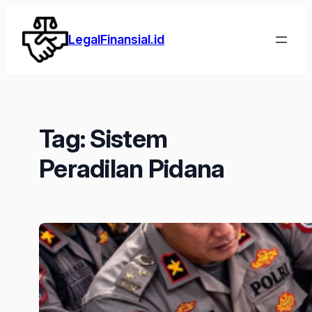
Lewati
ke
LegalFinansial.id
konten
Tag:
Sistem
Peradilan Pidana