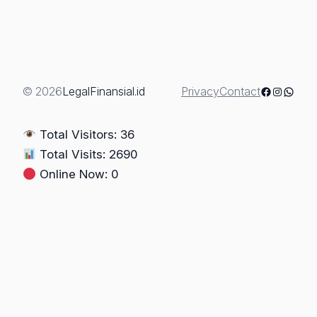
Teknik
Advokat
Mencegah
Penahanan
(berbasis
Facebook
Instagra
Whats
© 2026
LegalFinansial.id
Privacy
Contact
pasal-
pasal
Total Visitors: 36
KUHAP
Total Visits: 2690
2025
Online Now: 0
yang
konkret)