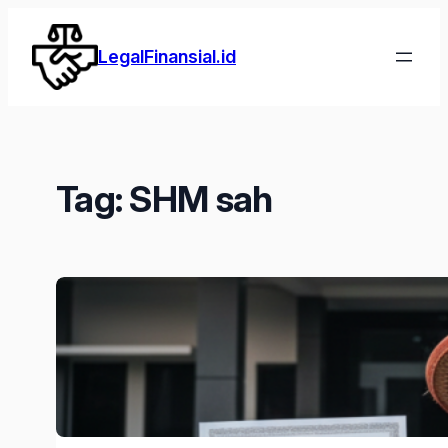
Lewati
ke
LegalFinansial.id
konten
Tag:
SHM sah