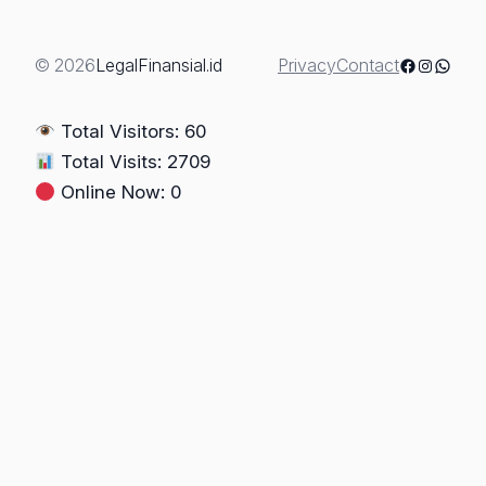
yang
Paling
Berhak?
Facebook
Instagra
Whats
© 2026
LegalFinansial.id
Privacy
Contact
Total Visitors: 60
Total Visits: 2709
Online Now: 0