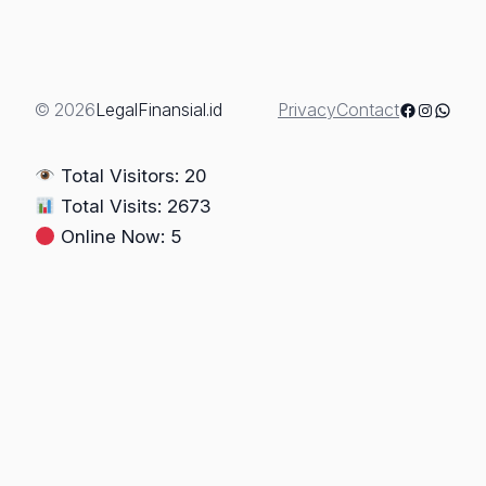
Sertifikat
Tanah
Tanpa
Akta
Facebook
Instagra
Whats
© 2026
LegalFinansial.id
Privacy
Contact
Jual
Beli:
Total Visitors: 20
Sah
Total Visits: 2673
Secara
Online Now: 5
Perdata,
Lumpuh
Secara
Administrasi