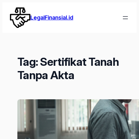
Lewati
ke
LegalFinansial.id
konten
Tag:
Sertifikat Tanah
Tanpa Akta