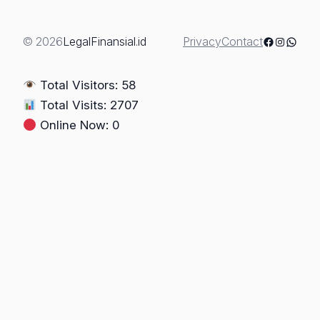
2025
Yang
Berpotensi
Facebook
Instagra
Whats
© 2026
LegalFinansial.id
Privacy
Contact
Diuji
Di
Total Visitors: 58
Mahkamah
Total Visits: 2707
Konstitusi
Online Now: 0