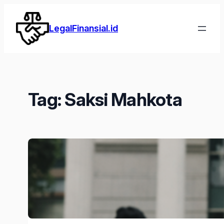
Lewati
ke
LegalFinansial.id
konten
Tag:
Saksi Mahkota