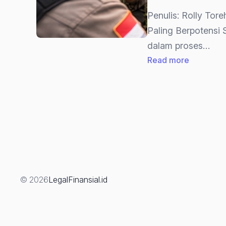
Penulis: Rolly To
Paling Berpotensi
dalam proses…
:
Read more
Strategi
Advokat
Dalam
Pra
Peradilan
“Menguji
Sah
Atau
© 2026
LegalFinansial.id
Tidaknya
Penangka
(Berdasa
UU