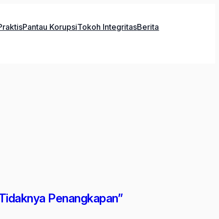
raktis
Pantau Korupsi
Tokoh Integritas
Berita
u Tidaknya Penangkapan”