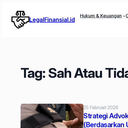
Lewati
ke
Hukum & Keuangan
C
LegalFinansial.id
konten
Tag:
Sah Atau Ti
25 Februari 2026
Strategi Advo
(Berdasarkan 