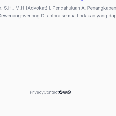
reh, S.H., M.H (Advokat) I. Pendahuluan A. Penangkap
 Sewenang-wenang Di antara semua tindakan yang dap
Facebook
Instagram
WhatsApp
Privacy
Contact
pan”
rkan