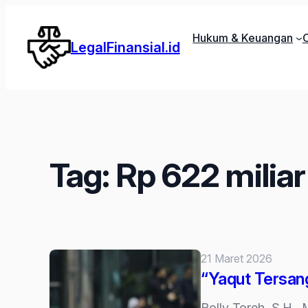
Lewati
ke
Hukum & Keuangan
C
LegalFinansial.id
konten
Tag:
Rp 622 miliar
21 Maret 2026
“Yaqut Tersang
Rolly Toreh, S.H., 