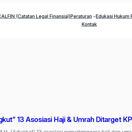
ALFIN (Catatan Legal Finansial)
Peraturan
Edukasi Hukum P
Kontak
kut” 13 Asosiasi Haji & Umrah Ditarget K
M.H. (Advokat) 13 asosiasi penyelenggara haji dan umrah