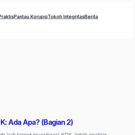
raktis
Pantau Korupsi
Tokoh Integritas
Berita
PK: Ada Apa? (Bagian 2)
 jadi target investigasi KPK. Inilah analisis