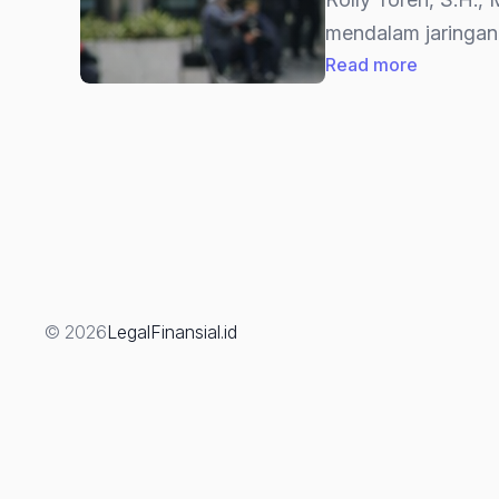
mendalam jaringan
:
Read more
“Yaqut
Tersangk
13
Asosiasi
Haji
&
Umrah
Ditarget
© 2026
LegalFinansial.id
KPK:
Ada
Apa?
(Bagian
2)