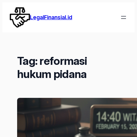
Lewati
ke
LegalFinansial.id
konten
Tag:
reformasi
hukum pidana