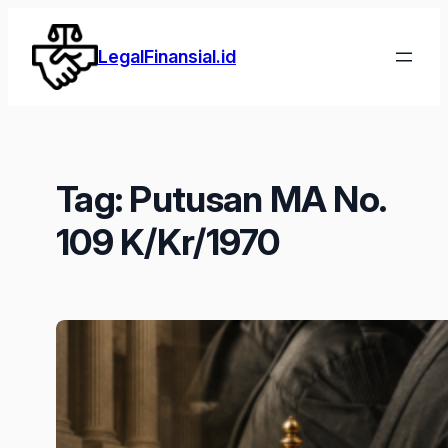
Lewati
ke
LegalFinansial.id
konten
Tag:
Putusan MA No.
109 K/Kr/1970