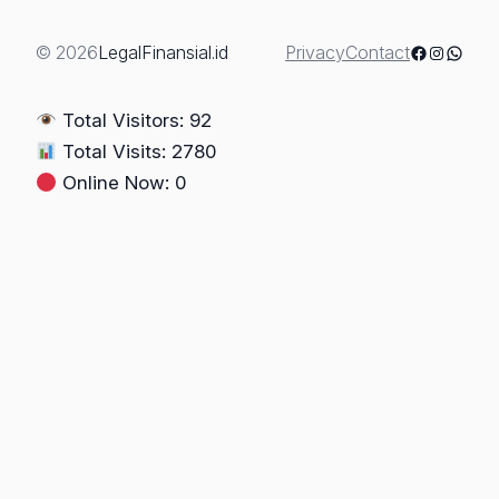
Urat
Baja,
Facebook
Instagra
Whats
© 2026
LegalFinansial.id
Privacy
Contact
Perintis
Imunitas
Total Visitors: 92
Advokat
Total Visits: 2780
Online Now: 0