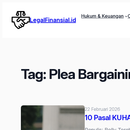
Lewati
ke
Hukum & Keuangan
C
LegalFinansial.id
konten
Tag:
Plea Bargain
22 Februari 2026
10 Pasal KUHA
Penulis: Rolly Tor