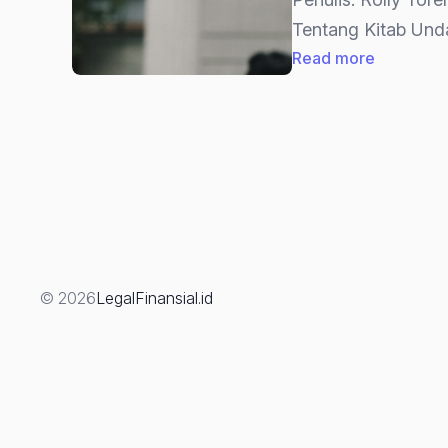
Tentang Kitab Unda
:
Read more
10
Pasal
KUHAP
2025
Yang
Berpoten
Diuji
Di
© 2026
LegalFinansial.id
Mahkama
Konstitusi