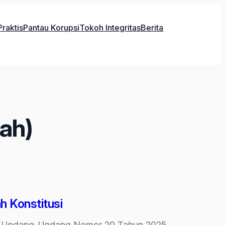
raktis
Pantau Korupsi
Tokoh Integritas
Berita
ah)
 Konstitusi
hadap Undang-Undang Nomor 20 Tahun 2025