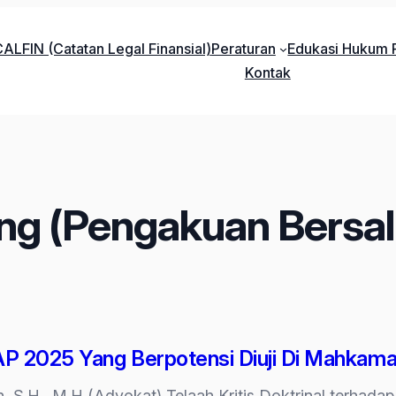
ALFIN (Catatan Legal Finansial)
Peraturan
Edukasi Hukum P
Kontak
ing (Pengakuan Bersal
P 2025 Yang Berpotensi Diuji Di Mahkamah
eh, S.H., M.H (Advokat) Telaah Kritis Doktrinal ter