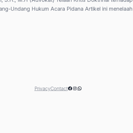
ng-Undang Hukum Acara Pidana Artikel ini menelaah s
si
Facebook
Instagram
WhatsApp
Privacy
Contact
h