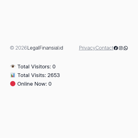
Mengaku
Anak
Kandung
untuk
Menguasai
Warisan:
Facebook
Instagra
Whats
© 2026
LegalFinansial.id
Privacy
Contact
Bagaimana
Hukum
Total Visitors: 0
Menentukan
Total Visits: 2653
Ahli
Online Now: 0
Waris
yang
Sah?