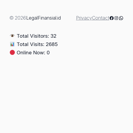
TANAH”
(Kenali
dan
Facebook
Instagra
Whats
© 2026
LegalFinansial.id
Privacy
Contact
Hadapi)-
Bagian
Total Visitors: 32
3-
Total Visits: 2685
Online Now: 0