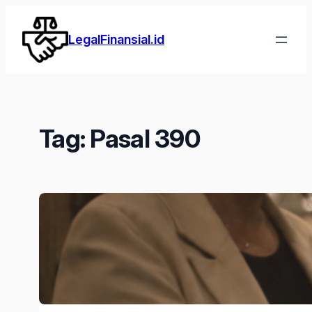
Lewati
ke
LegalFinansial.id
konten
Tag:
Pasal 390