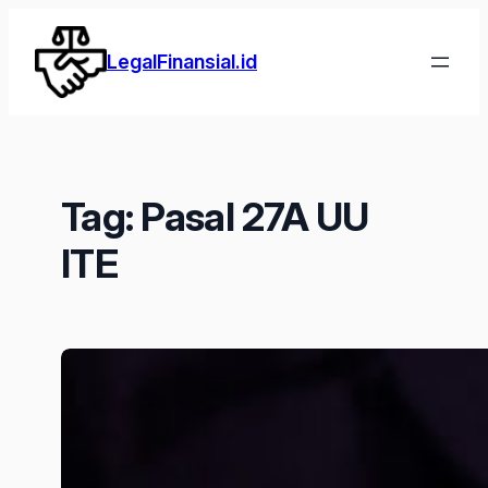
Lewati
ke
LegalFinansial.id
konten
Tag:
Pasal 27A UU
ITE