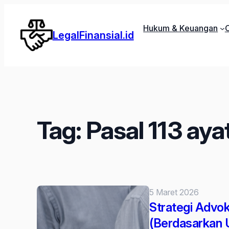
Lewati
ke
Hukum & Keuangan
C
LegalFinansial.id
konten
Tag:
Pasal 113 ayat
5 Maret 2026
Strategi Advo
(Berdasarkan 