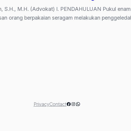
reh, S.H., M.H. (Advokat) I. PENDAHULUAN Pukul enam 
san orang berpakaian seragam melakukan penggeledah
…
lan:
Facebook
Instagram
WhatsApp
Privacy
Contact
dahan”
rkan