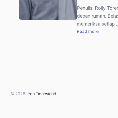
Penulis: Rolly To
depan rumah. Bela
memeriksa setiap
:
Read more
Strategi
Advokat
Dalam
Praperadi
“Menguji
Sah
atau
Tidaknya
© 2026
LegalFinansial.id
Penggele
(Berdasa
UU
No.