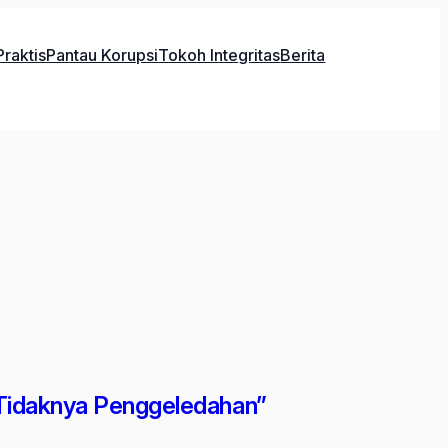
raktis
Pantau Korupsi
Tokoh Integritas
Berita
 Tidaknya Penggeledahan”