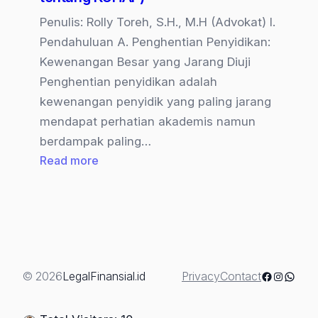
2025
tentang
Penulis: Rolly Toreh, S.H., M.H (Advokat) I.
KUHAP)
Pendahuluan A. Penghentian Penyidikan:
Kewenangan Besar yang Jarang Diuji
Penghentian penyidikan adalah
kewenangan penyidik yang paling jarang
mendapat perhatian akademis namun
berdampak paling…
:
Read more
Strategi
Advokat
Dalam
Praperadilan:
“Menguji
Sah
Facebook
Instagra
Whats
© 2026
LegalFinansial.id
Privacy
Contact
Atau
Tidaknya