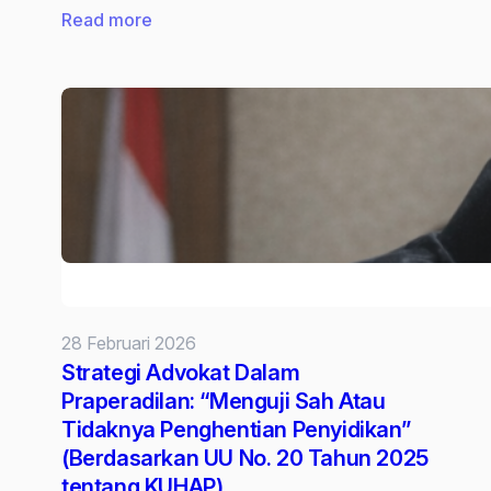
:
Read more
Strategi
Advokat
Dalam
Praperadilan:
“Menguji
Sah
atau
Tidaknya
Penetapan
Tersangka”
28 Februari 2026
(Berdasarkan
Strategi Advokat Dalam
UU
Praperadilan: “Menguji Sah Atau
No.
Tidaknya Penghentian Penyidikan”
20
(Berdasarkan UU No. 20 Tahun 2025
Tahun
tentang KUHAP)