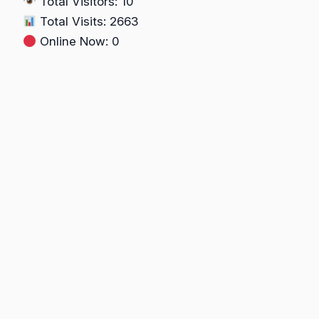
Total Visitors: 10
Penghentian
Total Visits: 2663
Penyidikan”
Online Now: 0
(Berdasarkan
UU
No.
20
Tahun
2025
tentang
KUHAP)