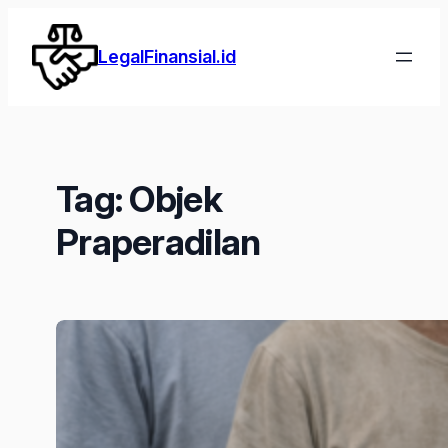
Lewati
ke
LegalFinansial.id
konten
Tag:
Objek
Praperadilan