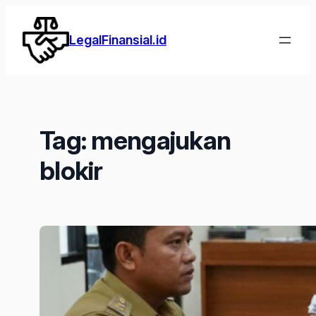
Lewati
ke
LegalFinansial.id
konten
Tag:
mengajukan
blokir