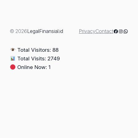
Sertifikat
Tanah
di
BPN:
Facebook
Instagra
Whats
© 2026
LegalFinansial.id
Privacy
Contact
Panduan
Lengkap
Total Visitors: 88
Perlindungan
Total Visits: 2749
Hukum
Online Now: 1
dalam
Sengketa
Tanah