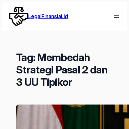
Lewati
ke
LegalFinansial.id
konten
Tag:
Membedah
Strategi Pasal 2 dan
3 UU Tipikor