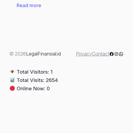
:
Read more
Strategi
Advokat
Dalam
Praperadilan:
“Menguji
Sah
Facebook
Instagra
Whats
© 2026
LegalFinansial.id
Privacy
Contact
Atau
Tidaknya
Total Visitors: 1
Penahanan”
Total Visits: 2654
(Berdasarkan
Online Now: 0
UU
No.
20
Tahun
2025