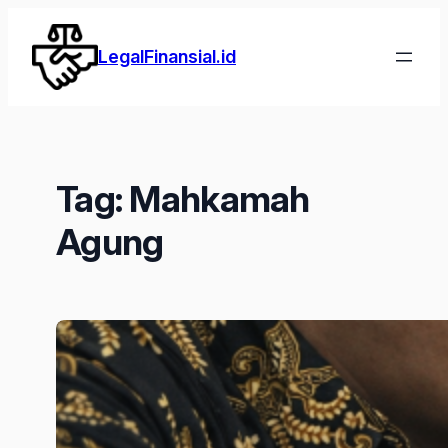
Lewati
ke
LegalFinansial.id
konten
Tag:
Mahkamah
Agung