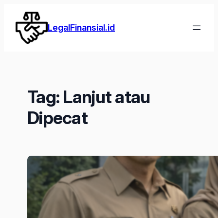
Lewati
ke
LegalFinansial.id
konten
Tag:
Lanjut atau
Dipecat