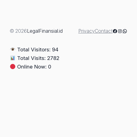
PPPK”:
Lanjut
atau
Dipecat
Facebook
Instagra
Whats
© 2026
LegalFinansial.id
Privacy
Contact
(Mengurai
Rantai
Total Visitors: 94
Tanggung
Total Visits: 2782
Jawab)
Online Now: 0
(Bagian
2)