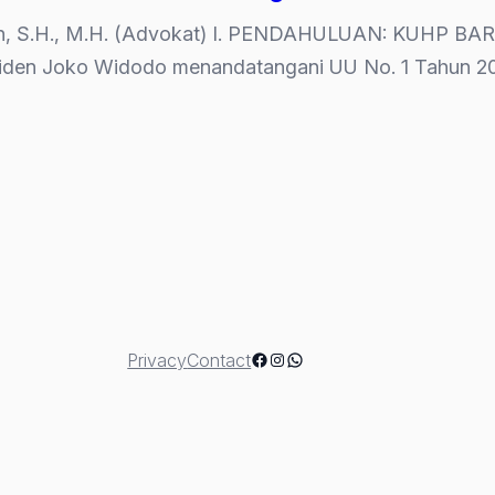
oreh, S.H., M.H. (Advokat) I. PENDAHULUAN: KUHP 
siden Joko Widodo menandatangani UU No. 1 Tahun 2
AT
Facebook
Instagram
WhatsApp
Privacy
Contact
m