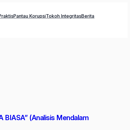
raktis
Pantau Korupsi
Tokoh Integritas
Berita
IASA” (Analisis Mendalam