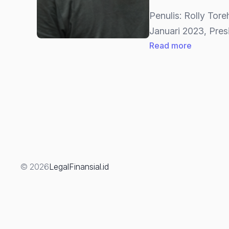
Penulis: Rolly T
Januari 2023, Pre
:
Read more
“10
PASAL
KUHP
BARU
YANG
BISA
MENJER
WARGA
© 2026
LegalFinansial.id
BIASA”
(Analisis
Mendala
Menurut
UU