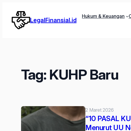
Lewati
ke
Hukum & Keuangan
C
LegalFinansial.id
konten
Tag:
KUHP Baru
2 Maret 2026
“10 PASAL KU
Menurut UU N