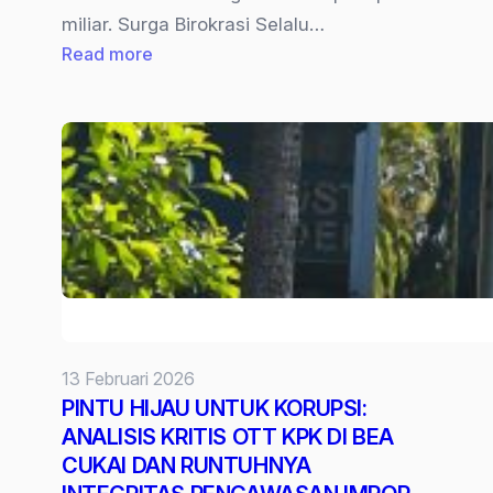
miliar. Surga Birokrasi Selalu…
:
Read more
“Yaqut
Tersangkut”
Korupsi
Kuota
Haji,
Yang
Suci
Pun
Dikotori
(Bagian
13 Februari 2026
1)
PINTU HIJAU UNTUK KORUPSI:
ANALISIS KRITIS OTT KPK DI BEA
CUKAI DAN RUNTUHNYA