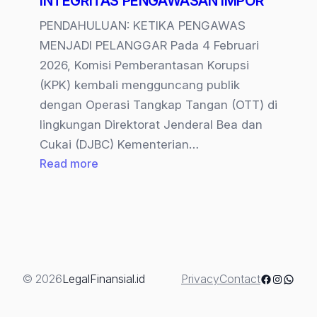
INTEGRITAS PENGAWASAN IMPOR
PENDAHULUAN: KETIKA PENGAWAS
MENJADI PELANGGAR Pada 4 Februari
2026, Komisi Pemberantasan Korupsi
(KPK) kembali mengguncang publik
dengan Operasi Tangkap Tangan (OTT) di
lingkungan Direktorat Jenderal Bea dan
Cukai (DJBC) Kementerian…
:
Read more
PINTU
HIJAU
UNTUK
KORUPSI:
ANALISIS
KRITIS
Facebook
Instagra
Whats
© 2026
LegalFinansial.id
Privacy
Contact
OTT
KPK