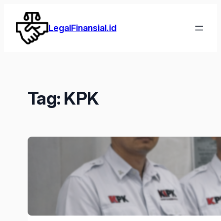
Lewati
ke
LegalFinansial.id
konten
Tag:
KPK