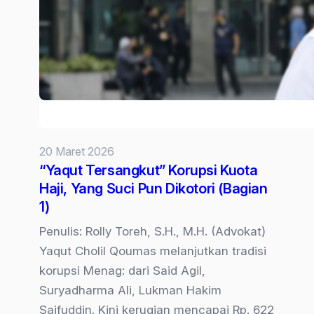
Ruang
Tamu”:
Mengapa
Mantan
Menteri
Agama
Bisa
Ditahan
20 Maret 2026
di
“Yaqut Tersangkut” Korupsi Kuota
Rumah
Haji, Yang Suci Pun Dikotori (Bagian
Sendiri?
1)
(Bagian
3)
Penulis: Rolly Toreh, S.H., M.H. (Advokat)
Yaqut Cholil Qoumas melanjutkan tradisi
korupsi Menag: dari Said Agil,
Suryadharma Ali, Lukman Hakim
Saifuddin. Kini kerugian mencapai Rp. 622