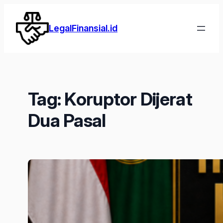
Lewati
ke
LegalFinansial.id
konten
Tag:
Koruptor Dijerat
Dua Pasal