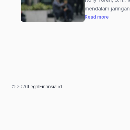
mendalam jaringan
:
Read more
“Yaqut
Tersangk
13
Asosiasi
Haji
&
Umrah
Ditarget
© 2026
LegalFinansial.id
KPK:
Ada
Apa?
(Bagian
2)