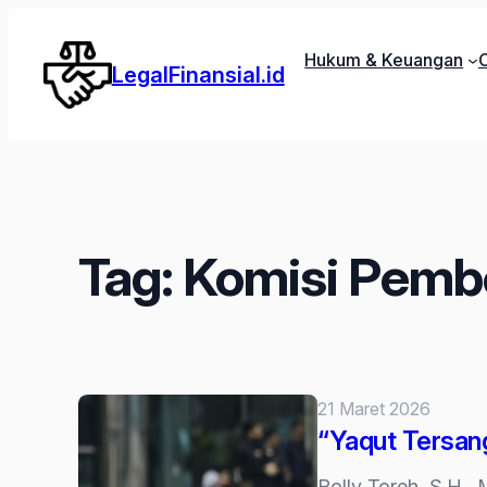
Lewati
ke
Hukum & Keuangan
C
LegalFinansial.id
konten
Tag:
Komisi Pembe
21 Maret 2026
“Yaqut Tersang
Rolly Toreh, S.H., 