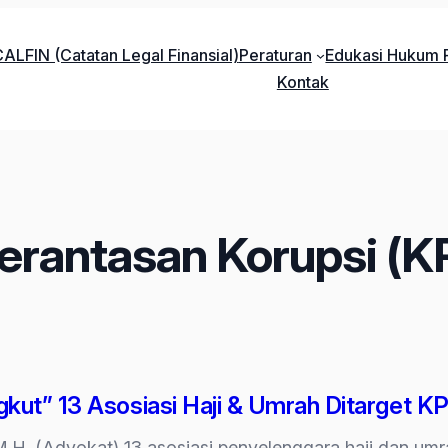
ALFIN (Catatan Legal Finansial)
Peraturan
Edukasi Hukum P
Kontak
rantasan Korupsi (K
kut” 13 Asosiasi Haji & Umrah Ditarget K
M.H. (Advokat) 13 asosiasi penyelenggara haji dan umrah