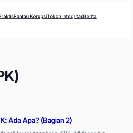
raktis
Pantau Korupsi
Tokoh Integritas
Berita
PK)
PK: Ada Apa? (Bagian 2)
 jadi target investigasi KPK. Inilah analisis