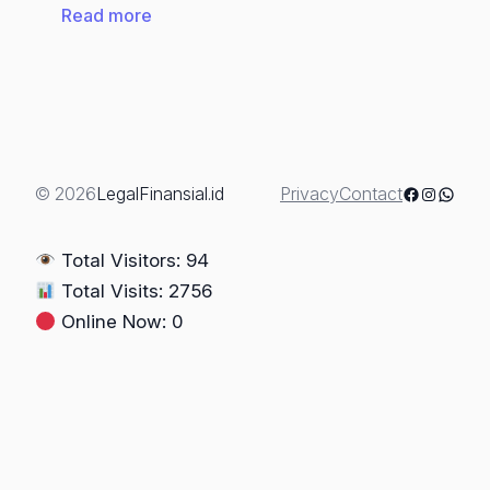
:
Read more
JUAL
BELI
TANAH
BERMASALAH
&
RISIKO
Facebook
Instagra
Whats
© 2026
LegalFinansial.id
Privacy
Contact
HUKUM
PEMBELI
Total Visitors: 94
Total Visits: 2756
Online Now: 0