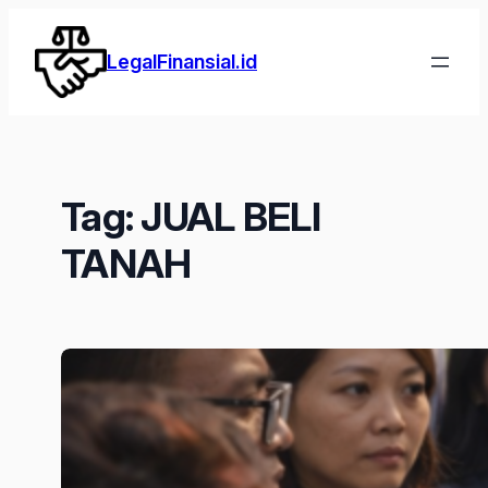
Lewati
ke
LegalFinansial.id
konten
Tag:
JUAL BELI
TANAH