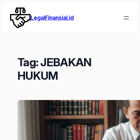
Lewati
ke
LegalFinansial.id
konten
Tag:
JEBAKAN
HUKUM