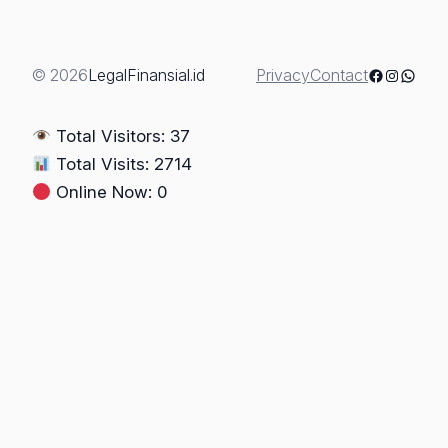
BERMASALAH
&
RISIKO
Facebook
Instagra
Whats
© 2026
LegalFinansial.id
Privacy
Contact
HUKUM
PEMBELI
Total Visitors: 37
Total Visits: 2714
Online Now: 0