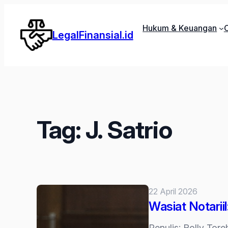
Lewati
ke
Hukum & Keuangan
C
LegalFinansial.id
konten
Tag:
J. Satrio
22 April 2026
Wasiat Notarii
Penulis: Rolly To