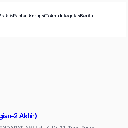
raktis
Pantau Korupsi
Tokoh Integritas
Berita
ian-2 Akhir)
 PENDAPAT AHLI HUKUM 3.1 Teori Fungsi