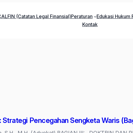
ALFIN (Catatan Legal Finansial)
Peraturan
Edukasi Hukum P
Kontak
l: Strategi Pencegahan Sengketa Waris (Bag
reh, S.H., M.H. (Advokat) BAGIAN III: DOKTRIN DAN