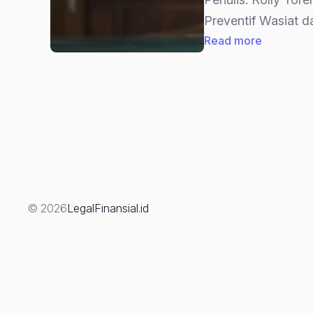
Preventif Wasiat d
:
Read more
Wasiat
Notariil:
Strategi
Pencega
Sengketa
Waris
(Bagian-
2
© 2026
LegalFinansial.id
Akhir)