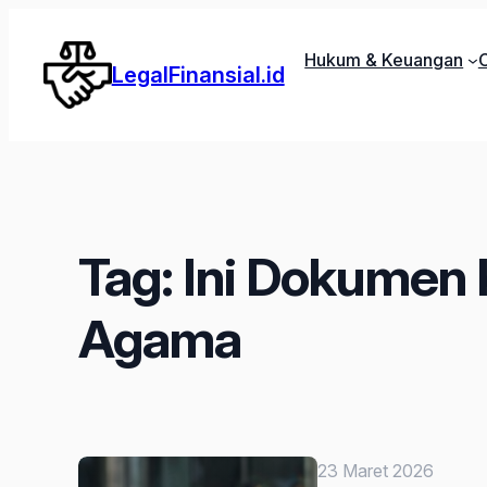
Lewati
ke
Hukum & Keuangan
C
LegalFinansial.id
konten
Tag:
Ini Dokumen
Agama
23 Maret 2026