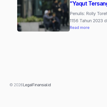
“Yaqut Tersan
Penulis: Rolly To
1156 Tahun 2023 di
:
Read more
“Yaqut
Tersangk
Ini
Dokumen
Kedua
KPK
Menyeret
Menteri
© 2026
LegalFinansial.id
Agama
(Bagian
4-
Terakhir)