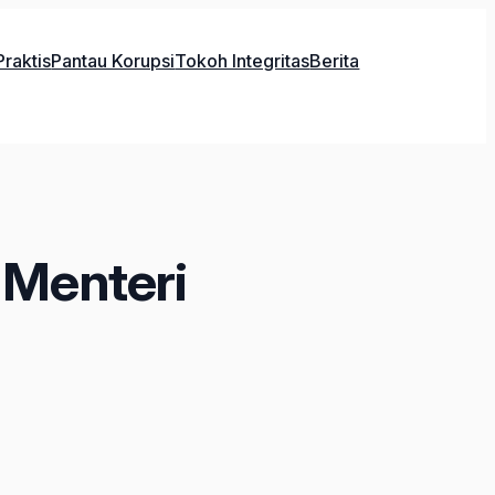
raktis
Pantau Korupsi
Tokoh Integritas
Berita
 Menteri