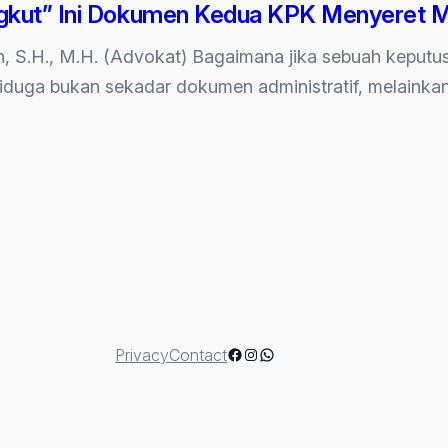
gkut” Ini Dokumen Kedua KPK Menyeret Me
reh, S.H., M.H. (Advokat) Bagaimana jika sebuah kepu
duga bukan sekadar dokumen administratif, melainkan b
ut”
Facebook
Instagram
WhatsApp
Privacy
Contact