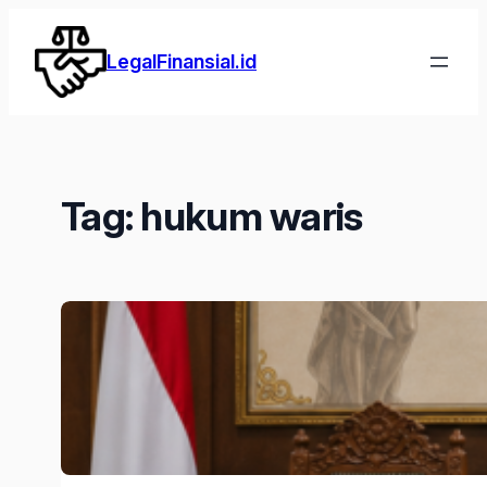
Lewati
ke
LegalFinansial.id
konten
Tag:
hukum waris