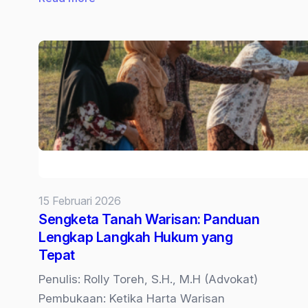
Status
Anak
Angkat
Lisan
Tanpa
Penetapan
Pengadilan
dalam
Hukum
Waris
15 Februari 2026
Indonesia
Sengketa Tanah Warisan: Panduan
Lengkap Langkah Hukum yang
Tepat
Penulis: Rolly Toreh, S.H., M.H (Advokat)
Pembukaan: Ketika Harta Warisan