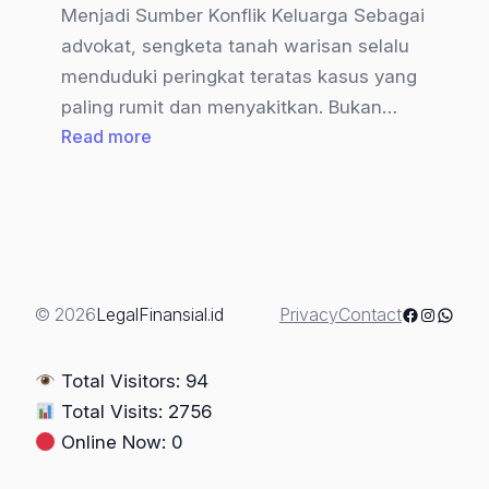
Menjadi Sumber Konflik Keluarga Sebagai
advokat, sengketa tanah warisan selalu
menduduki peringkat teratas kasus yang
paling rumit dan menyakitkan. Bukan…
:
Read more
Sengketa
Tanah
Warisan:
Panduan
Lengkap
Langkah
Facebook
Instagra
Whats
© 2026
LegalFinansial.id
Privacy
Contact
Hukum
yang
Total Visitors: 94
Tepat
Total Visits: 2756
Online Now: 0