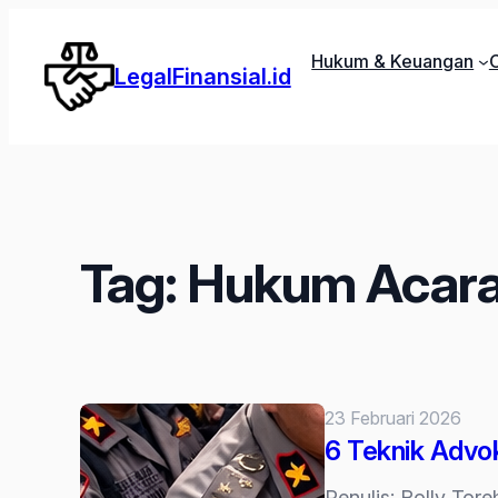
Lewati
ke
Hukum & Keuangan
C
LegalFinansial.id
konten
Tag:
Hukum Acara
23 Februari 2026
6 Teknik Advo
Penulis: Rolly To