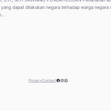
if yang dapat dilakukan negara terhadap warga negar
um…
h
n
Facebook
Instagram
WhatsApp
Privacy
Contact