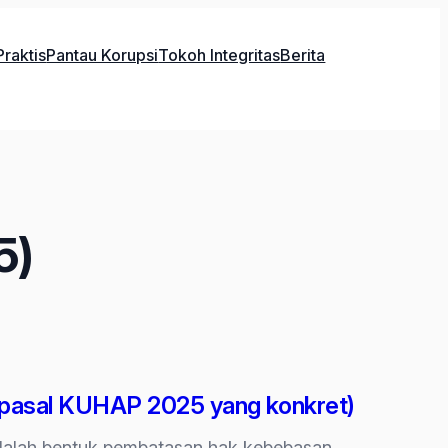
raktis
Pantau Korupsi
Tokoh Integritas
Berita
5)
-pasal KUHAP 2025 yang konkret)
dalah bentuk pembatasan hak kebebasan