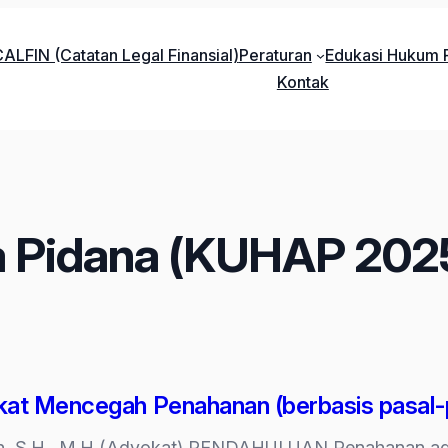
ALFIN (Catatan Legal Finansial)
Peraturan
Edukasi Hukum P
Kontak
 Pidana (KUHAP 202
kat Mencegah Penahanan (berbasis pasal
reh, S.H., M.H (Advokat) PENDAHULUAN Penahanan a