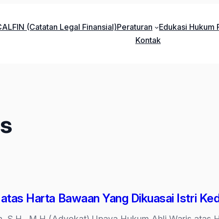
ALFIN (Catatan Legal Finansial)
Peraturan
Edukasi Hukum P
Kontak
is
 atas Harta Bawaan Yang Dikuasai Istri Ke
reh, S.H., M.H (Advokat) Upaya Hukum Ahli Waris atas