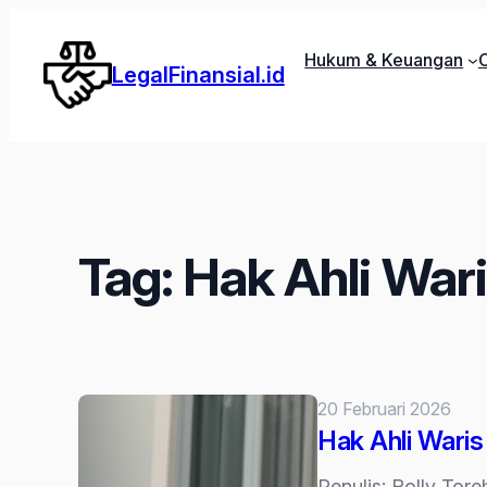
Lewati
ke
Hukum & Keuangan
C
LegalFinansial.id
konten
Tag:
Hak Ahli War
20 Februari 2026
Hak Ahli Waris
Penulis: Rolly To