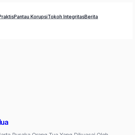
raktis
Pantau Korupsi
Tokoh Integritas
Berita
dua
 Harta Pusaka Orang Tua Yang Dikuasai Oleh