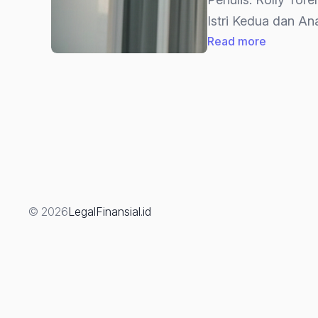
Istri Kedua dan An
:
Read more
Hak
Ahli
Waris
atas
Harta
Bawaan
Yang
Dikuasai
© 2026
LegalFinansial.id
Istri
Kedua