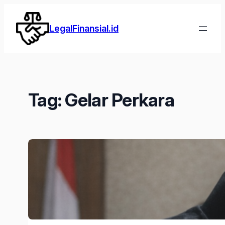
Lewati
ke
LegalFinansial.id
konten
Tag:
Gelar Perkara