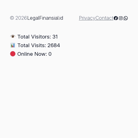
Leasing:
Legal
atau
Facebook
Instagra
Whats
© 2026
LegalFinansial.id
Privacy
Contact
Ilegal?
(Leasing
Total Visitors: 31
Berkuasa
Total Visits: 2684
Mutlak)-
Online Now: 0
(Bagian
1)