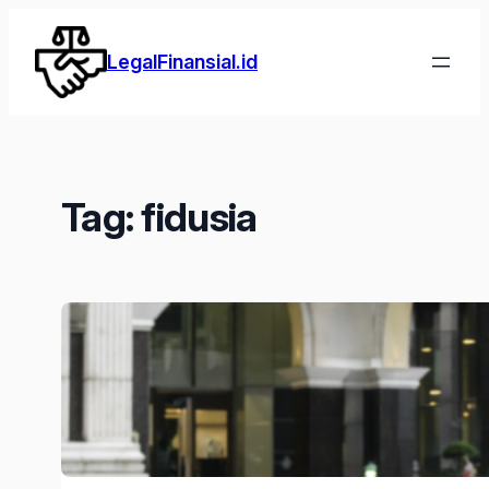
Lewati
ke
LegalFinansial.id
konten
Tag:
fidusia